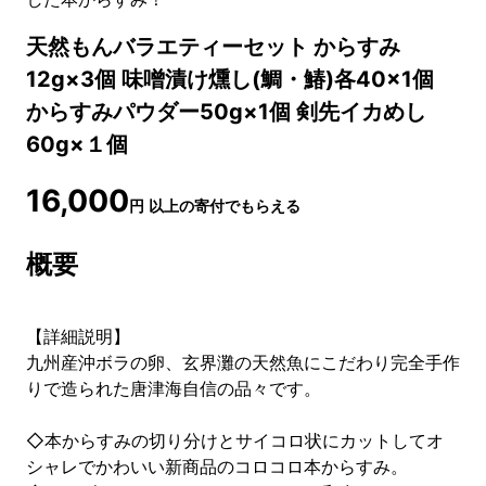
天然もんバラエティーセット からすみ
12g×3個 味噌漬け燻し(鯛・鰆)各40×1個
からすみパウダー50g×1個 剣先イカめし
60g×１個
16,000
円
以上の寄付でもらえる
概要
【詳細説明】
九州産沖ボラの卵、玄界灘の天然魚にこだわり完全手作
りで造られた唐津海自信の品々です。
◇本からすみの切り分けとサイコロ状にカットしてオ
シャレでかわいい新商品のコロコロ本からすみ。