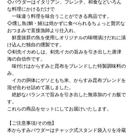
◇パウダーはイタリアン、フレンチ、和食などいろん
な料理にかけるだけで
一味違う料理を味合うことができる商品です。
◇燻し魚(鯛・鰆)は焼かずに食べられるちょっと贅沢な
おつまみで直接漁師より仕入れ、
鮮度抜群の魚を使用しオリジナルの味噌漬けだれに漬
け込んだ独自の燻製です。
◇剣先イカめしは、剣先イカの旨みを引き出した唐津
海の自信作です。
味付けはからすみと昆布をブレンドした特製調味料の
み、
イカの胴体にゲソともち米、からすみ昆布ブレンドを
混ぜ合わせ詰めて蒸しました。
絶妙なバランスで旨みを引き出した無添加のイカ飯で
す。
これらの商品をセットにしてお届けいたします。
【ご注意事項/その他】
本からすみパウダーはチャック式スタンド袋入りを冷蔵