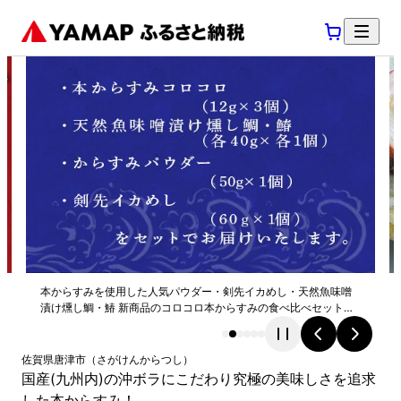
本からすみを使用した人気パウダー・剣先イカめし・天然魚味噌
漬け燻し鯛・鰆 新商品のコロコロ本からすみの食べ比べセットで
す。
佐賀県
唐津市
（
さがけん
からつし
）
国産(九州内)の沖ボラにこだわり究極の美味しさを追求
した本からすみ！