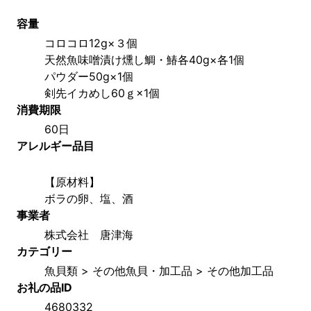
容量
コロコロ12g×３個　
天然魚味噌漬け燻し鯛・鰆各40g×各1個　
パウダー50g×1個　
剣先イカめし60ｇ×1個　
消費期限
60日
アレルギー品目
【原材料】
ボラの卵、塩、酒
事業者
株式会社　唐津海
カテゴリー
魚貝類 > その他魚貝・加工品 > その他加工品
お礼の品ID
4680332