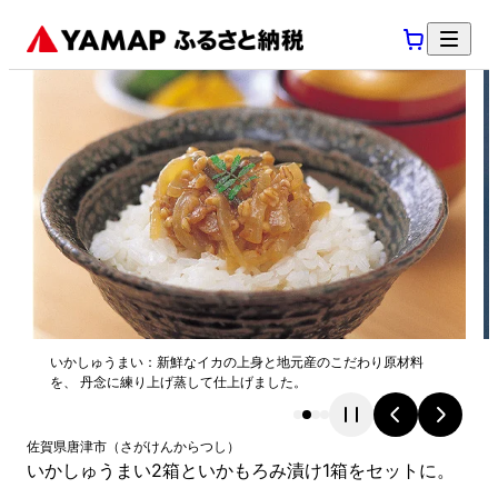
いかしゅうまい：新鮮なイカの上身と地元産のこだわり原材料
を、 丹念に練り上げ蒸して仕上げました。
佐賀県
唐津市
（
さがけん
からつし
）
いかしゅうまい2箱といかもろみ漬け1箱をセットに。