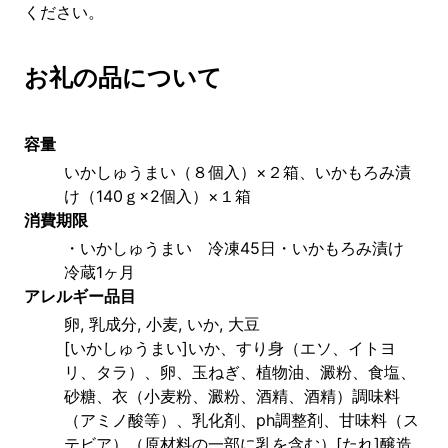
ください。
お礼の品について
容量
いかしゅうまい（８個入）×２箱、いかもろみ漬
け（140ｇ×2個入）×１箱
消費期限
・いかしゅうまい　冷凍45日・いかもろみ漬け　
冷蔵1ヶ月
アレルギー品目
卵, 乳成分, 小麦, いか, 大豆
[いかしゅうまい]いか、すり身（エソ、イトヨ
リ、タラ）、卵、玉ねぎ、植物油、澱粉、食塩、
砂糖、衣（小麦粉、澱粉、酒精、酒精）調味料
（アミノ酸等）、乳化剤、ph調整剤、甘味料（ス
テビア）（原材料の一部に乳を含む）[たれ]醸造