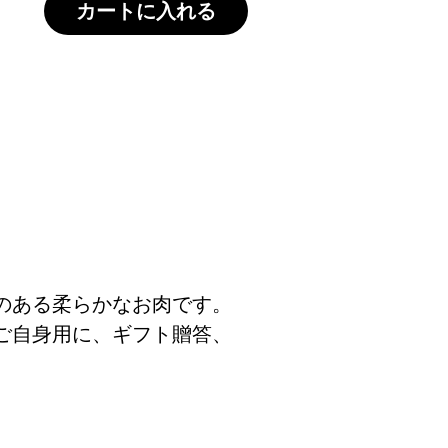
カートに入れる
が入った見事な霜降り牛
濃厚な味わいが特徴の佐賀牛をすき焼用
のある柔らかなお肉です。
ご自身用に、ギフト贈答、
。