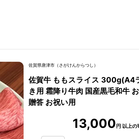
佐賀県
唐津市
（
さがけん
からつし
）
佐賀牛 ももスライス 300g(A
き用 霜降り牛肉 国産黒毛和牛 
贈答 お祝い用
13,000
円
以上の