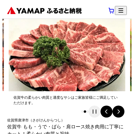
佐賀牛の柔らかい肉質と適度なサシはご家族皆様にご満足してい
ただけます。
佐賀県
唐津市
（
さがけん
からつし
）
佐賀牛 もも・うで・ばら・肩ロース焼き肉用に丁寧に
カット！柔らかい肉質と旨味