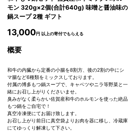
モン 320g×2個(合計640g) 味噌と醤油味の
鍋スープ 2種 ギフト
13,000
円
以上の寄付でもらえる
概要
和牛の内臓から定番の小腸を8割方、後の2割の中にシ
マ腸など6種類をミックスしております。
付属の博多もつ鍋スープで、キャベツやニラ等野菜と一
緒にお召し上がりくださいませ。
臭みがなく柔らかい佐賀産和牛のホルモンを使った絶品
もつ鍋をご自宅で！
真空冷凍便にてお届け致します。
お召し上がり前日に真空袋よりお肉を器に移し、冷蔵庫
にてゆっくり解凍して下さい。