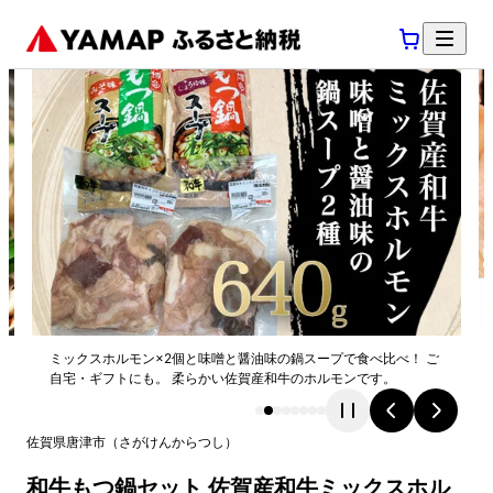
ミックスホルモン×2個と味噌と醤油味の鍋スープで食べ比べ！ ご
自宅・ギフトにも。 柔らかい佐賀産和牛のホルモンです。
佐賀県
唐津市
（
さがけん
からつし
）
和牛もつ鍋セット 佐賀産和牛ミックスホル