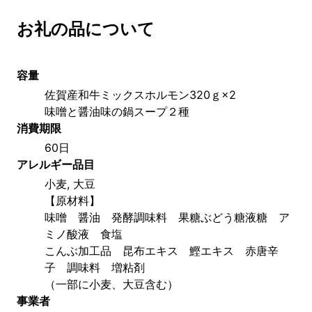
お礼の品について
容量
佐賀産和牛ミックスホルモン320ｇ×2　
味噌と醤油味の鍋スープ２種
消費期限
60日
アレルギー品目
小麦, 大豆
【原材料】　
味噌　醤油　発酵調味料　果糖ぶどう糖液糖　ア
ミノ酸液　食塩　
こんぶ加工品　昆布エキス　鰹エキス　赤唐辛
子　調味料　増粘剤　
（一部に小麦、大豆含む）
事業者