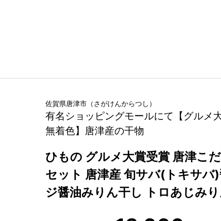
佐賀県
唐津市
（
さがけん
からつし
）
有名ショッピングモールにて【グルメ
無着色】唐津産の干物
ひもの グルメ大賞受賞 唐津こ
セット 唐津産 旬サバ(トキサバ
ジ醤油みりん干し トロあじみり