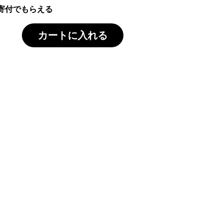
寄付でもらえる
カートに入れる
選した岩本商店の干物で
賞味期限は、冷凍保存にて30日間ござ
召し上がりください。