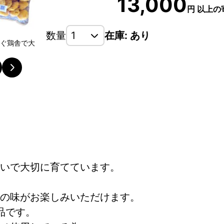
13,000
円
以上の
数量
在庫: あり
注ぐ鶏舎で大
煮ても焼いても揚げてもよし、アイディア次第で様々
す。
いで大切に育てています。
の味がお楽しみいただけます。
品です。