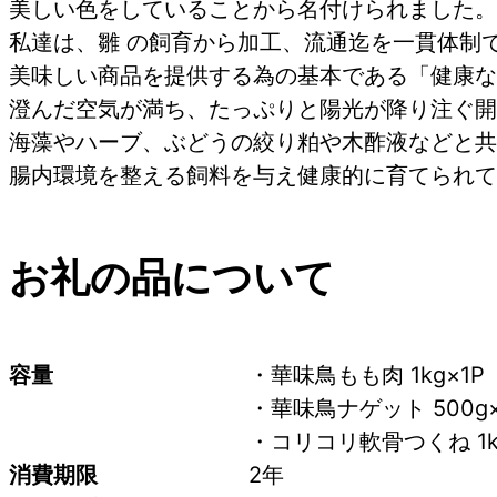
美しい色をしていることから名付けられました。
私達は、雛 の飼育から加工、流通迄を一貫体制
美味しい商品を提供する為の基本である「健康な
澄んだ空気が満ち、たっぷりと陽光が降り注ぐ開
海藻やハーブ、ぶどうの絞り粕や木酢液などと共
腸内環境を整える飼料を与え健康的に育てられて
お礼の品について
容量
・華味鳥もも肉 1kg×1P
・華味鳥ナゲット 500g×
・コリコリ軟骨つくね 1kg
消費期限
2年