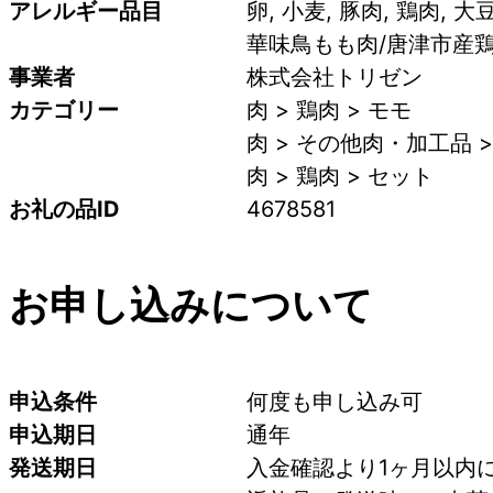
アレルギー品目
卵, 小麦, 豚肉, 鶏肉, 大
華味鳥もも肉/唐津市産
事業者
株式会社トリゼン
カテゴリー
肉 > 鶏肉 > モモ
肉 > その他肉・加工品 
肉 > 鶏肉 > セット
お礼の品ID
4678581
お申し込みについて
申込条件
何度も申し込み可
申込期日
通年
発送期日
入金確認より1ヶ月以内