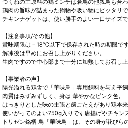
つくねの主原料の鶏ミンチは若鳥の他親鳥も合わ
鶏肉の旨味が詰まった鍋物や吸い物にピッタリで
チキンナゲットは、使い勝手のよい一口サイズで
【注意事項/その他】
賞味期限は－18℃以下で保存された時の期限で
解凍後は早めにお召し上がりください。
生肉ですので中心部まで十分に加熱してお召し上
【事業者の声】
陽光溢れる鶏舎で「華味鳥」専用飼料を与え平飼
肉質はみずみずしく、身は 華やかなピンク色。
はっきりとした味の主張と歯ごたえがあり鶏本来
使いがってのよい750g入りです唐揚げやチキ
トリゼン銘柄 鳥「華味鳥」は、その身が花びら