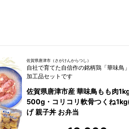
佐賀県
唐津市
（
さがけん
からつし
）
自社で育てた自信作の銘柄鶏「華味鳥
加工品セットです
佐賀県唐津市産 華味鳥もも肉1k
500g・コリコリ軟骨つくね1kg(合
げ 親子丼 お弁当