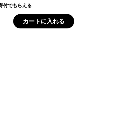
寄付でもらえる
カートに入れる
なお料理に活用できま
大人から子供まで大好き唐揚げ。