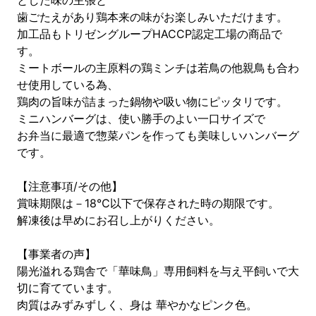
とした味の主張と
歯ごたえがあり鶏本来の味がお楽しみいただけます。
加工品もトリゼングループHACCP認定工場の商品で
す。
ミートボールの主原料の鶏ミンチは若鳥の他親鳥も合わ
せ使用している為、
鶏肉の旨味が詰まった鍋物や吸い物にピッタリです。
ミニハンバーグは、使い勝手のよい一口サイズで
お弁当に最適で惣菜パンを作っても美味しいハンバーグ
です。
【注意事項/その他】
賞味期限は－18℃以下で保存された時の期限です。
解凍後は早めにお召し上がりください。
【事業者の声】
陽光溢れる鶏舎で「華味鳥」専用飼料を与え平飼いで大
切に育てています。
肉質はみずみずしく、身は 華やかなピンク色。