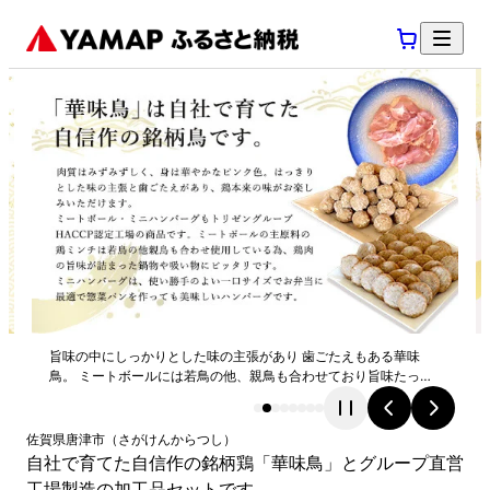
旨味の中にしっかりとした味の主張があり 歯ごたえもある華味
鳥。 ミートボールには若鳥の他、親鳥も合わせており旨味たっぷ
り。
佐賀県
唐津市
（
さがけん
からつし
）
自社で育てた自信作の銘柄鶏「華味鳥」とグループ直営
工場製造の加工品セットです