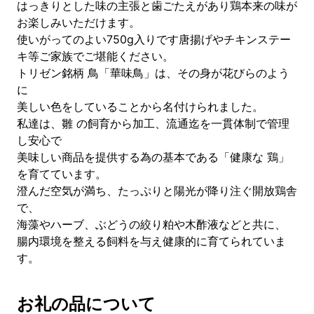
はっきりとした味の主張と歯ごたえがあり鶏本来の味が
お楽しみいただけます。
使いがってのよい750g入りです唐揚げやチキンステー
キ等ご家族でご堪能ください。
トリゼン銘柄 鳥「華味鳥」は、その身が花びらのよう
に
美しい色をしていることから名付けられました。
私達は、雛 の飼育から加工、流通迄を一貫体制で管理
し安心で
美味しい商品を提供する為の基本である「健康な 鶏」
を育てています。
澄んだ空気が満ち、たっぷりと陽光が降り注ぐ開放鶏舎
で、
海藻やハーブ、ぶどうの絞り粕や木酢液などと共に、
腸内環境を整える飼料を与え健康的に育てられていま
す。
お礼の品について