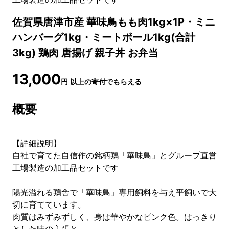
佐賀県唐津市産 華味鳥もも肉1kg×1P・ミニ
ハンバーグ1kg・ミートボール1kg(合計
3kg) 鶏肉 唐揚げ 親子丼 お弁当
13,000
円
以上の寄付でもらえる
概要
【詳細説明】
自社で育てた自信作の銘柄鶏「華味鳥」とグループ直営
工場製造の加工品セットです
陽光溢れる鶏舎で「華味鳥」専用飼料を与え平飼いで大
切に育てています。
肉質はみずみずしく、身は華やかなピンク色。はっきり