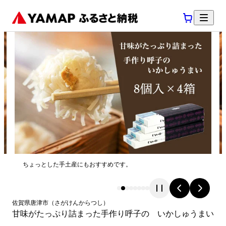
ちょっとした手土産にもおすすめです。
佐賀県
唐津市
（
さがけん
からつし
）
甘味がたっぷり詰まった手作り呼子の いかしゅうまい