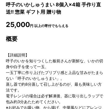
呼子のいかしゅうまい 8個入×4箱 手作り直
送!! 惣菜 ギフト用 贈り物
25,000
円
以上の寄付でもらえる
概要
【詳細説明】
呼子のいかを知りつくした板前さんが新鮮な、いかの切
身や白子を使って一玉、
一玉丁寧に作り上げたプリプリ感と上品な甘みがたまら
ない「呼子のいかしゅうまい」。
蒸し器で約8分蒸して召し上がるのが、最も美味しい方
法です。
電子レンジの場合は必ず解凍後、器に取り出しラップで
包み約3分あたためてください。
※お好みでお吸い物、から揚げ、中華風などにアレンジ