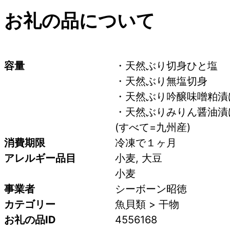
お礼の品について
容量
・天然ぶり切身ひと塩　　　
・天然ぶり無塩切身　　　　
・天然ぶり吟醸味噌粕漬け　
・天然ぶりみりん醤油漬け
(すべて=九州産)
消費期限
冷凍で１ヶ月
アレルギー品目
小麦, 大豆
小麦
事業者
シーボーン昭徳
カテゴリー
魚貝類 > 干物
お礼の品ID
4556168