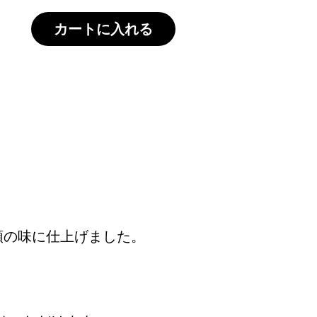
カートに入れる
の酒粕、天上みりん、三河
添加物は使用しておりませんので、体に
だけます。
類の味に仕上げました。