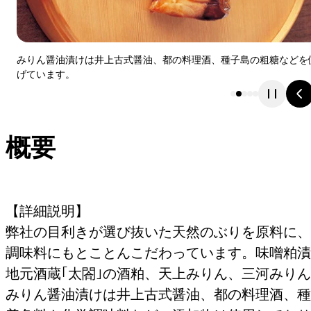
みりん醤油漬けは井上古式醤油、都の料理酒、種子島の粗糖などを
げています。
概要
【詳細説明】
弊社の目利きが選び抜いた天然のぶりを原料に、
調味料にもとことんこだわっています。味噌粕漬
地元酒蔵｢太閤｣の酒粕、天上みりん、三河みり
みりん醤油漬けは井上古式醤油、都の料理酒、種