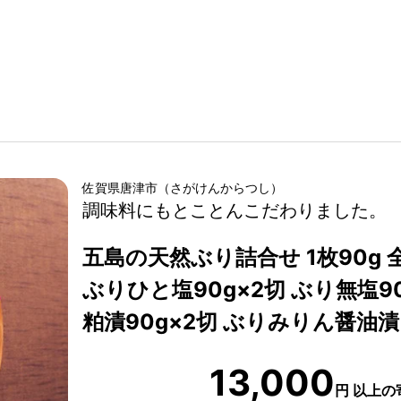
佐賀県
唐津市
（
さがけん
からつし
）
調味料にもとことんこだわりました。
五島の天然ぶり詰合せ 1枚90g
ぶりひと塩90g×2切 ぶり無塩9
粕漬90g×2切 ぶりみりん醤油漬
13,000
円
以上の