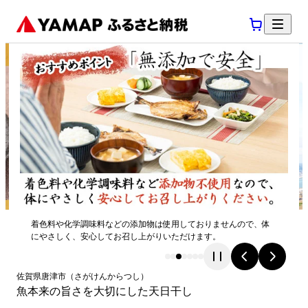
着色料や化学調味料などの添加物は使用しておりませんので、体
にやさしく、安心してお召し上がりいただけます。
佐賀県
唐津市
（
さがけん
からつし
）
魚本来の旨さを大切にした天日干し