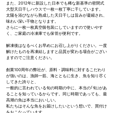
また、2012年に新設した日本でも稀な新基準の密閉式
大型天日干しハウスで一枚一枚丁寧に干しています。
太陽を浴びながら熟成した天日干しは旨みが凝縮され、
味わい深い干物となります。
さらに一枚一枚真空個包装にしていますので使いやす
く、ご家庭の冷凍庫でも保管が便利です。
解凍後はなるべくお早めにお召し上がりください。一度
解けたものを再凍結しますと品質が変わる場合がござい
ますのでご注意ください。
創業100周年の弊社が、原料・調味料に対するこだわり
が強いのは、漁師一筋、海とともに生き、魚を知り尽く
してきた誇りと、
一般的に言われている旬の時期の中に、本当の｢旬｣があ
ることを知っているからです。同じ時期であっても、最
高潮の魚は本当においしい。
私たちはそんな魚をお届けしたいという想いで、買付け
をおこなっています。