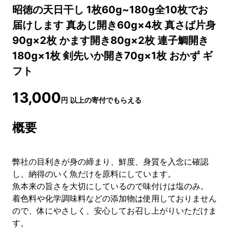
昭徳の天日干し 1枚60g~180g全10枚でお
届けします 真あじ開き60g×4枚 真さば片身
90g×2枚 かます開き80g×2枚 連子鯛開き
180g×1枚 剣先いか開き70g×1枚 おかず ギ
フト
13,000
円
以上の寄付でもらえる
概要
弊社の目利きが身の締まり、鮮度、身質を入念に確認
し、納得のいく魚だけを原料にしています。
魚本来の旨さを大切にしているので味付けは塩のみ。
着色料や化学調味料などの添加物は使用しておりません
ので、体にやさしく、安心してお召し上がりいただけま
す。