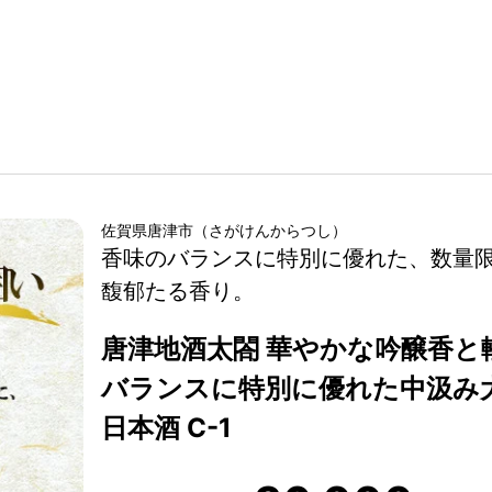
佐賀県
唐津市
（
さがけん
からつし
）
香味のバランスに特別に優れた、数量
馥郁たる香り。
唐津地酒太閤 華やかな吟醸香と
バランスに特別に優れた中汲み大吟醸
日本酒 C-1