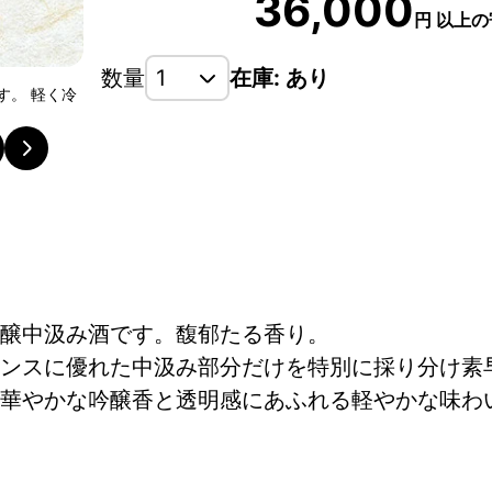
36,000
円
以上の
数量
在庫: あり
す。 軽く冷
美味しいお水と高品質のお米でつくる唐津の太閤。 
ソウルドリンクです。
醸中汲み酒です。馥郁たる香り。
ンスに優れた中汲み部分だけを特別に採り分け素
華やかな吟醸香と透明感にあふれる軽やかな味わ