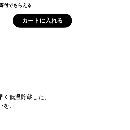
寄付でもらえる
カートに入れる
こだわりの詰まった唐津の
天下人・太閤秀吉が千利休に、その水を
名水の地にて清酒・本格焼酎・梅酒を醸
早く低温貯蔵した、
いを、