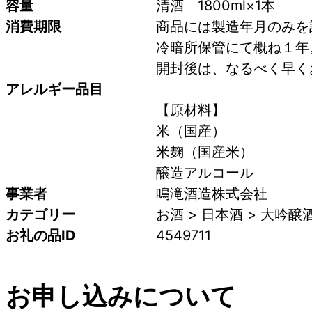
容量
清酒　1800ml×1本
消費期限
商品には製造年月のみを
冷暗所保管にて概ね１年
開封後は、なるべく早く
アレルギー品目
【原材料】
米（国産）
米麹（国産米）
醸造アルコール
事業者
鳴滝酒造株式会社
カテゴリー
お酒 > 日本酒 > 大吟醸
お礼の品ID
4549711
お申し込みについて