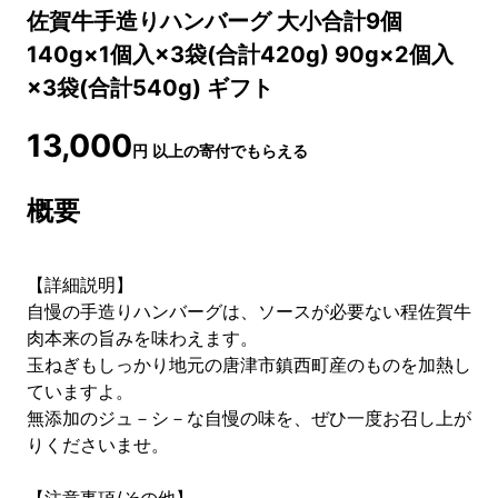
佐賀牛手造りハンバーグ 大小合計9個
140g×1個入×3袋(合計420g) 90g×2個入
×3袋(合計540g) ギフト
13,000
円
以上の寄付でもらえる
概要
【詳細説明】
自慢の手造りハンバーグは、ソースが必要ない程佐賀牛
肉本来の旨みを味わえます。
玉ねぎもしっかり地元の唐津市鎮西町産のものを加熱し
ていますよ。
無添加のジュ－シ－な自慢の味を、ぜひ一度お召し上が
りくださいませ。