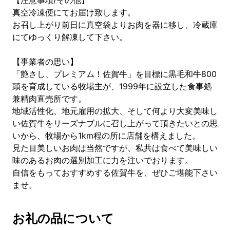
【注意事項/その他】
真空冷凍便にてお届け致します。
お召し上がり前日に真空袋よりお肉を器に移し、冷蔵庫
にてゆっくり解凍して下さい。
【事業者の思い】
「艶さし、プレミアム！佐賀牛」を目標に黒毛和牛800
頭を育成している牧場主が、1999年に設立した食事処
兼精肉直売所です。
地域活性化、地元雇用の拡大、そして何より大変美味し
い佐賀牛をリーズナブルに召し上がって頂きたいとの思
いから、牧場から1km程の所に店舗を構えました。
見た目美しいお肉は当然ですが、私共は食べて美味しい
味のあるお肉の選別加工に力を注いでおります。
自信をもっておすすめする佐賀牛を、ぜひご堪能下さい
ませ。
お礼の品について