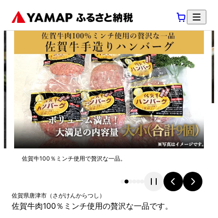
佐賀牛100％ミンチ使用で贅沢な一品。
佐賀県
唐津市
（
さがけん
からつし
）
佐賀牛肉100％ミンチ使用の贅沢な一品です。