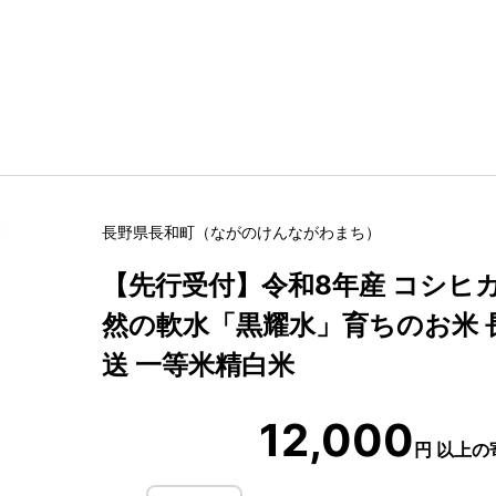
長野県
長和町
（
ながのけん
ながわまち
）
【先行受付】令和8年産 コシヒカリ
然の軟水「黒耀水」育ちのお米 
送 一等米精白米
12,000
円
以上の