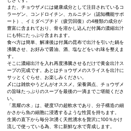
しさです。
また、チョウザメには健康成分として注目されているコ
ラーゲン、コンドロイチン、カルニチン（認知機能サポ
ート）、イミダペプチド（疲労回復）の4種類の成分が
豊富に含まれており、骨を溶かし込んだ付属の濃縮出汁
にも特にたっぷり含まれます。
食べ方は簡単、解凍後は付属の昆布で出汁を引いた鍋を
沸騰させ、お好みで醤油、酒、塩などをいれ味を整えま
す。
そこに濃縮出汁を入れ再度沸騰させるだけで黄金出汁ス
ープの完成です。あとはチョウザメのスライスを出汁に
サッとくぐらせ、お楽しみください。
〆には雑炊やうどんがオススメ。栄養満点、チョウザメ
の旨味たっぷりのスープを最後の一滴までご堪能くださ
い。
「黒耀の水」は、硬度17の超軟水であり、分子構造の細
かさから魚の細胞に浸透するような性質を持ちます。
生簀の直下から毎分3t湧く天然湧水を贅沢に100％かけ
流しで使っている為、常に新鮮な水で育成します。