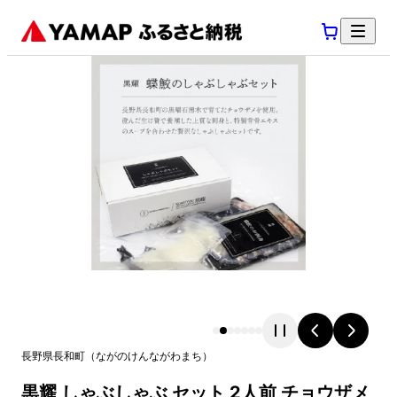
長野県
長和町
（
ながのけん
ながわまち
）
黒耀 しゃぶしゃぶ セット 2人前 チョウザメ