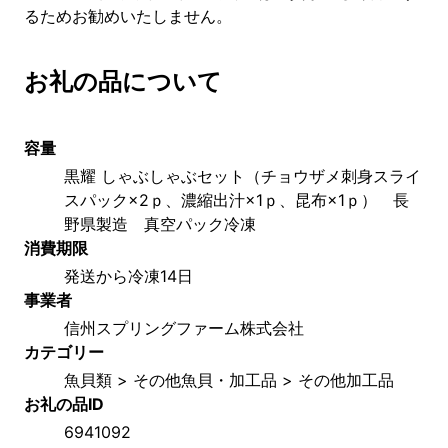
るためお勧めいたしません。
お礼の品について
容量
黒耀 しゃぶしゃぶセット（チョウザメ刺身スライ
スパック×2ｐ、濃縮出汁×1ｐ、昆布×1ｐ）　長
野県製造　真空パック冷凍
消費期限
発送から冷凍14日
事業者
信州スプリングファーム株式会社
カテゴリー
魚貝類 > その他魚貝・加工品 > その他加工品
お礼の品ID
6941092