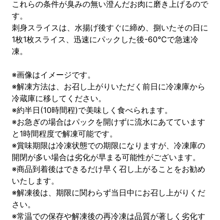
これらの条件が臭みの無い澄んだお肉に磨き上げるので
す。
刺身スライスは、水揚げ後すぐに締め、捌いたその日に
1枚1枚スライス、迅速にパックした後-60℃で急速冷
凍。
※画像はイメージです。
※解凍方法は、お召し上がりいただく前日に冷凍庫から
冷蔵庫に移してください。
※約半日(10時間程)で美味しく食べられます。
※お急ぎの場合はパックを開けずに流水にあてています
と1時間程度で解凍可能です。
※賞味期限は冷凍状態での期限になりますが、冷凍庫の
開閉が多い場合は劣化が早まる可能性がございます。
※商品到着後はできるだけ早く召し上がることをお勧め
いたします。
※解凍後は、期限に関わらず当日中にお召し上がりくだ
さい。
※常温での保存や解凍後の再冷凍は品質が著しく劣化す