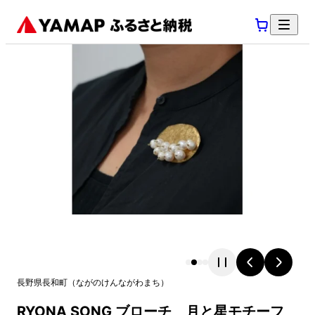
長野県
長和町
（
ながのけん
ながわまち
）
RYONA SONG ブローチ 月と星モチーフ