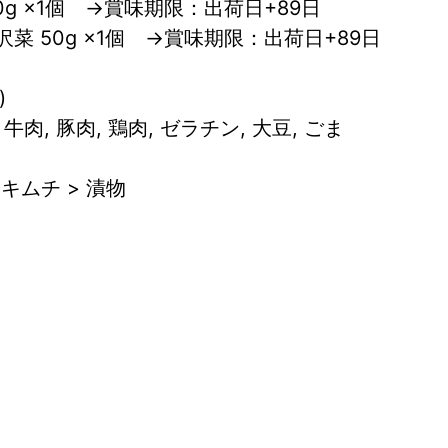
g ×1個　→賞味期限：出荷日+89日
菜 50g ×1個　→賞味期限：出荷日+89日
)
 牛肉, 豚肉, 鶏肉, ゼラチン, 大豆, ごま
キムチ > 漬物