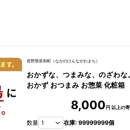
長野県
長和町
（
ながのけん
ながわまち
）
おかずな、つまみな、のざわな
おかず おつまみ お惣菜 化粧箱
8,000
円
以上の寄
数量
在庫: 99999999個