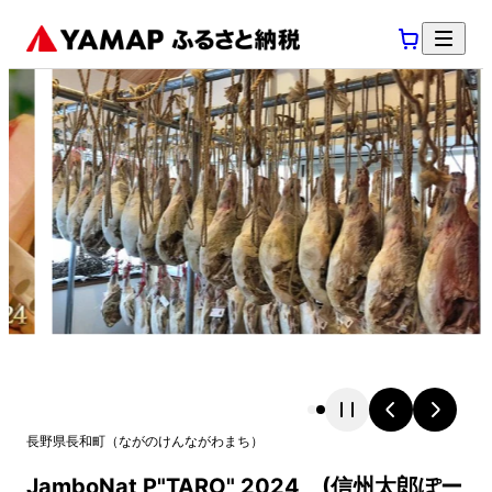
長野県
長和町
（
ながのけん
ながわまち
）
JamboNat P"TARO" 2024 (信州太郎ぽー