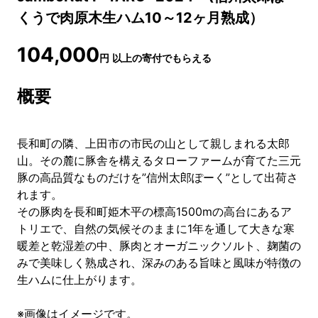
くうで肉原木生ハム10～12ヶ月熟成）
104,000
円
以上の寄付でもらえる
概要
長和町の隣、上田市の市民の山として親しまれる太郎
山。その麓に豚舎を構えるタローファームが育てた三元
豚の高品質なものだけを”信州太郎ぽーく”として出荷さ
れます。
その豚肉を長和町姫木平の標高1500mの高台にあるア
トリエで、自然の気候そのままに1年を通して大きな寒
暖差と乾湿差の中、豚肉とオーガニックソルト、麹菌の
みで美味しく熟成され、深みのある旨味と風味が特徴の
生ハムに仕上がります。
※画像はイメージです。