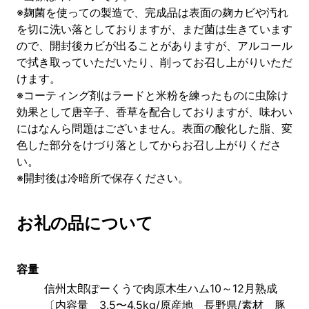
※麹菌を使っての製造で、完成品は表面の麹カビや汚れ
を切に洗い落としておりますが、まだ菌は生きています
ので、開封後カビが出ることがありますが、アルコール
で拭き取っていただいたり、削ってお召し上がりいただ
けます。
※コーティング剤はラードと米粉を練ったものに虫除け
効果として唐辛子、香草を配合しておりますが、味わい
にはなんら問題はございません。表面の酸化した脂、変
色した部分をけづり落としてからお召し上がりくださ
い。
※開封後は冷暗所で保存ください。
お礼の品について
容量
信州太郎ぽーくうで肉原木生ハム10～12月熟成
〔内容量　3.5〜4.5kg/原産地　長野県/素材　豚