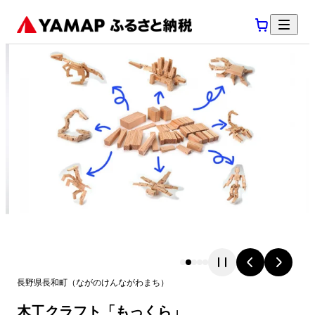
長野県
長和町
（
ながのけん
ながわまち
）
木工クラフト「もっくら」