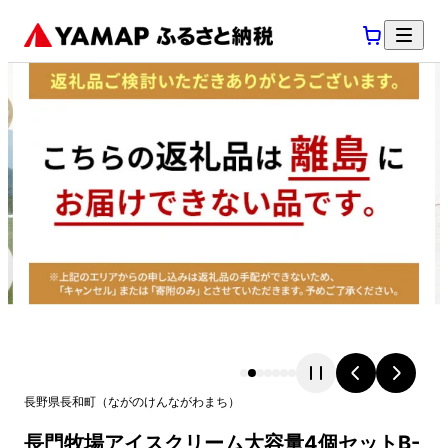
長野県
長和町
（
ながのけん
ながわまち
）
長門牧場アイスクリーム大容量4個セットB-