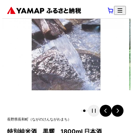
長野県
長和町
（
ながのけん
ながわまち
）
特別純米酒 黒耀 1800ml 日本酒