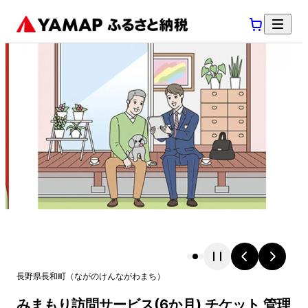
長野県
長和町
（
ながのけん
ながわまち
）
みまもり訪問サービス(6か月) チケット 管理