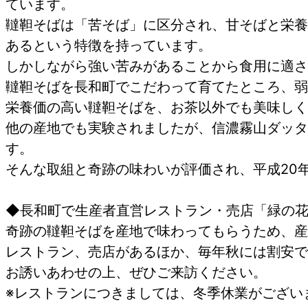
ています。
韃靼そばは「苦そば」に区分され、甘そばと栄養
あるという特徴を持っています。
しかしながら強い苦みがあることから食用に適さ
韃靼そばを長和町でこだわって育てたところ、弱
栄養価の高い韃靼そばを、お茶以外でも美味しく
他の産地でも実験されましたが、信濃霧山ダッタ
す。
そんな取組と奇跡の味わいが評価され、平成20
◆長和町で生産者直営レストラン・売店「緑の花
奇跡の韃靼そばを産地で味わってもらうため、産
レストラン、売店があるほか、毎年秋には割安で
お誘いあわせの上、ぜひご来訪ください。
※レストランにつきましては、冬季休業がござい