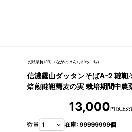
長野県
長和町
（
ながのけん
ながわまち
）
信濃霧山ダッタンそばA-2 韃
焙煎韃靼蕎麦の実 栽培期間中農
13,000
円
以上の
数量
在庫: 99999999個