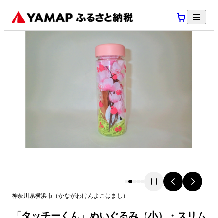
神奈川県
横浜市
（
かながわけん
よこはまし
）
「タッチーくん」ぬいぐるみ（小）・スリム