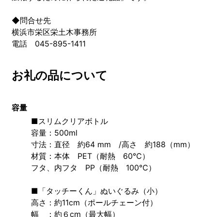
◆問合せ先
横浜市栄区栄土木事務所
電話 045-895-1411
お礼の品について
容量
■スリムクリアボトル　
容量：500ml　
寸法：直径　約64 mm　/高さ　約188（mm）
材質：本体　PET（耐熱　60℃）
フタ、内フタ　PP（耐熱　100℃）
■「タッチーくん」ぬいぐるみ（小）
高さ：約11cm（ポールチェーン付）
幅　：約６cm（最大幅）