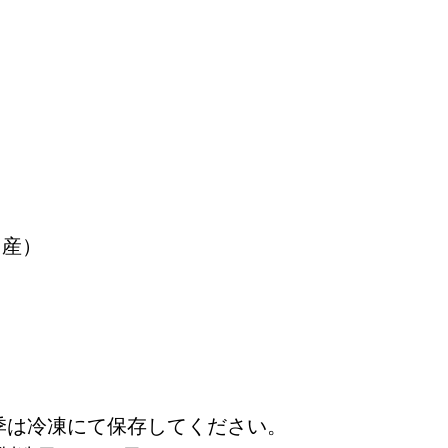
）
内産）
夏季は冷凍にて保存してください。