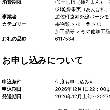
消費期限
(1)干し柿（柿ろまん） 
(2)乾燥果実（あんぽ柿）
事業者
遊佐町遠赤外線パーシモ
カテゴリー
果物類 > 柿・栗 > 柿
加工品等 > その他加工
お礼の品ID
6117534
お申し込みについて
申込条件
何度も申し込み可
申込期日
2026年12月1日22：00
発送期日
2026年12月上旬～20