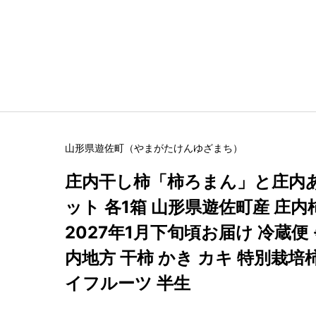
山形県
遊佐町
（
やまがたけん
ゆざまち
）
庄内干し柿「柿ろまん」と庄内
ット 各1箱 山形県遊佐町産 庄内柿
2027年1月下旬頃お届け 冷蔵便
内地方 干柿 かき カキ 特別栽培
イフルーツ 半生