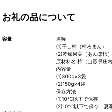
お礼の品について
容量
名称 
(1)干し柿（柿ろまん）
(2)乾燥果実（あんぽ柿
原材料名:柿（山形県庄
内容量
(1)300g×3袋
(2)150g×4袋
保存方法
(1)10℃以下で保存
(2)10℃以下で保存、