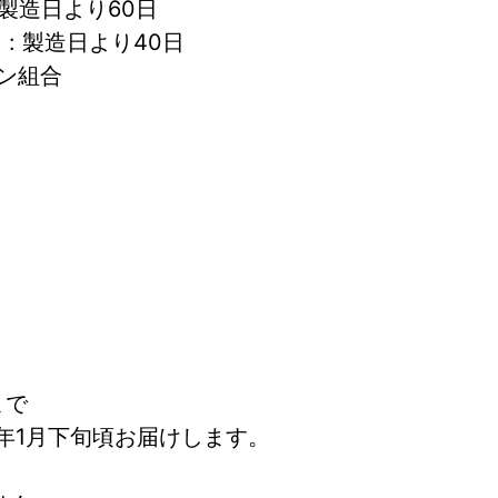
: 製造日より60日　　
 : 製造日より40日
ン組合
品
まで
27年1月下旬頃お届けします。