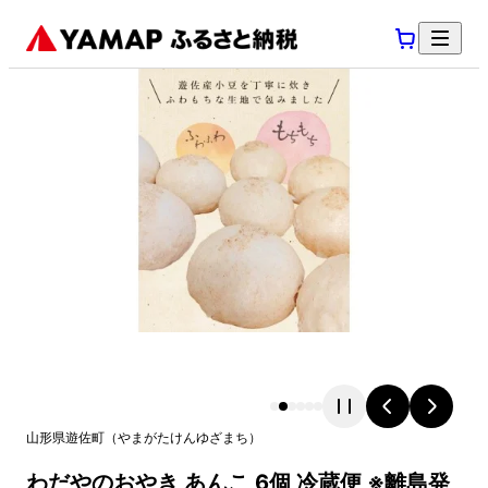
山形県
遊佐町
（
やまがたけん
ゆざまち
）
わだやのおやき あんこ 6個 冷蔵便 ※離島発