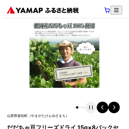
山形県
遊佐町
（
やまがたけん
ゆざまち
）
だだちゃ豆フリーズドライ 15g×8パックセ