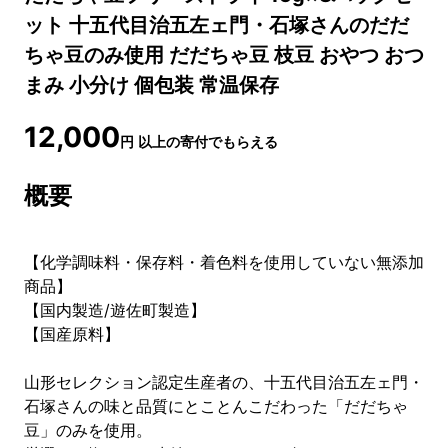
ット 十五代目治五左ェ門・石塚さんのだだ
ちゃ豆のみ使用 だだちゃ豆 枝豆 おやつ おつ
まみ 小分け 個包装 常温保存
12,000
円
以上の寄付でもらえる
概要
【化学調味料・保存料・着色料を使用していない無添加
商品】
【国内製造/遊佐町製造】
【国産原料】
山形セレクション認定生産者の、十五代目治五左ェ門・
石塚さんの味と品質にとことんこだわった「だだちゃ
豆」のみを使用。