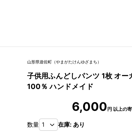
山形県
遊佐町
（
やまがたけん
ゆざまち
）
子供用ふんどしパンツ 1枚 オ
100％ ハンドメイド
6,000
円
以上の寄
数量
在庫: あり