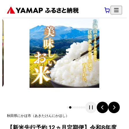
秋田県
にかほ市
（
あきたけん
にかほし
）
【新米先行予約 12ヵ月定期便】令和8年度