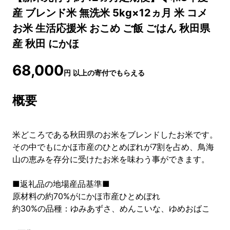
産 ブレンド米 無洗米 5kg×12ヵ月 米 コメ
お米 生活応援米 おこめ ご飯 ごはん 秋田県
産 秋田 にかほ
68,000
円
以上の寄付でもらえる
概要
米どころである秋田県のお米をブレンドしたお米です。
その中でもにかほ市産のひとめぼれが7割を占め、鳥海
山の恵みを存分に受けたお米を味わう事ができます。
■返礼品の地場産品基準■
原材料の約70%がにかほ市産ひとめぼれ
約30%の品種：ゆみあずさ、めんこいな、ゆめおばこ