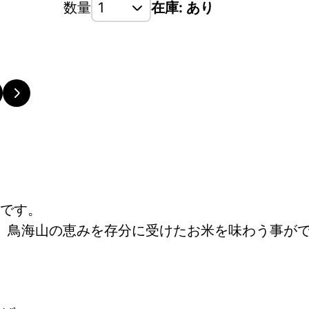
数量
在庫: あり
です。
、鳥海山の恵みを存分に受けたお米を味わう事が