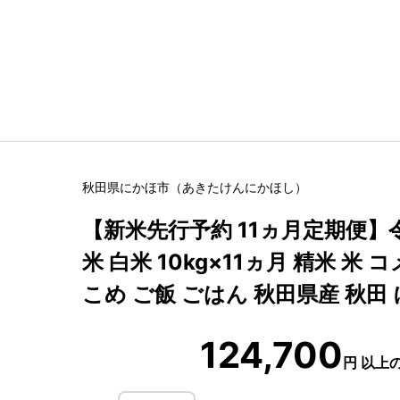
秋田県
にかほ市
（
あきたけん
にかほし
）
【新米先行予約 11ヵ月定期便】
米 白米 10kg×11ヵ月 精米 米 
こめ ご飯 ごはん 秋田県産 秋田
124,700
円
以上