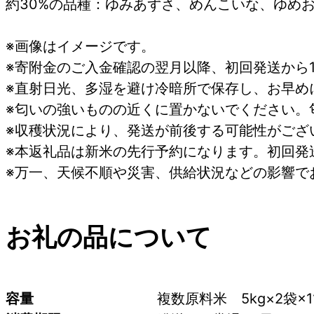
約30%の品種：ゆみあずさ、めんこいな、ゆめ
※画像はイメージです。
※寄附金のご入金確認の翌月以降、初回発送から
※直射日光、多湿を避け冷暗所で保存し、お早め
※匂いの強いものの近くに置かないでください。
※収穫状況により、発送が前後する可能性がござ
※本返礼品は新米の先行予約になります。初回発
※万一、天候不順や災害、供給状況などの影響で
お礼の品について
容量
複数原料米　5kg×2袋×