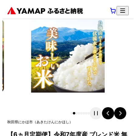
秋田県
にかほ市
（
あきたけん
にかほし
）
【6ヵ月定期便】令和7年度産 ブレンド米 無