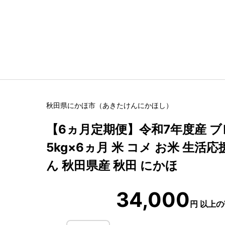
秋田県
にかほ市
（
あきたけん
にかほし
）
【6ヵ月定期便】令和7年度産 ブ
5kg×6ヵ月 米 コメ お米 生活
ん 秋田県産 秋田 にかほ
34,000
円
以上の