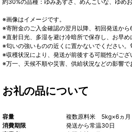
約30%の品種：ゆみあずさ、めんこいな、ゆめ
※画像はイメージです。
※寄附金のご入金確認の翌月以降、初回発送から
※直射日光、多湿を避け冷暗所で保存し、お早め
※匂いの強いものの近くに置かないでください。
※収穫状況により、発送が前後する可能性がござ
※万一、天候不順や災害、供給状況などの影響で
お礼の品について
容量
複数原料米　5kg×6ヵ
消費期限
発送から常温30日