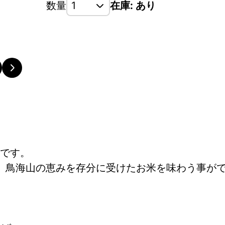
数量
在庫: あり
です。
、鳥海山の恵みを存分に受けたお米を味わう事が