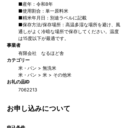
■産年：令和8年
■使用割合：単一原料米
■精米年月日：別途ラベルに記載
■保存方法/保存場所：高温多湿な場所を避け、風
通しがよく冷暗な場所で保存してください。温度
は15度以下が最適です。
事業者
有限会社　なるほど舎
カテゴリー
米・パン > 無洗米
米・パン > 米 > その他米
お礼の品ID
7062213
お申し込みについて
申込条件