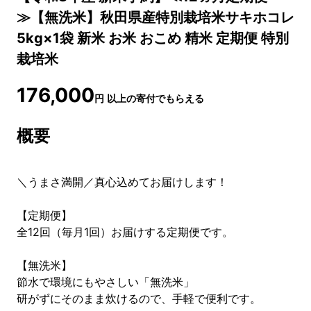
≫【無洗米】秋田県産特別栽培米サキホコレ
5kg×1袋 新米 お米 おこめ 精米 定期便 特別
栽培米
176,000
円
以上の寄付でもらえる
概要
＼うまさ満開／真心込めてお届けします！
【定期便】
全12回（毎月1回）お届けする定期便です。
【無洗米】
節水で環境にもやさしい「無洗米」
研がずにそのまま炊けるので、手軽で便利です。