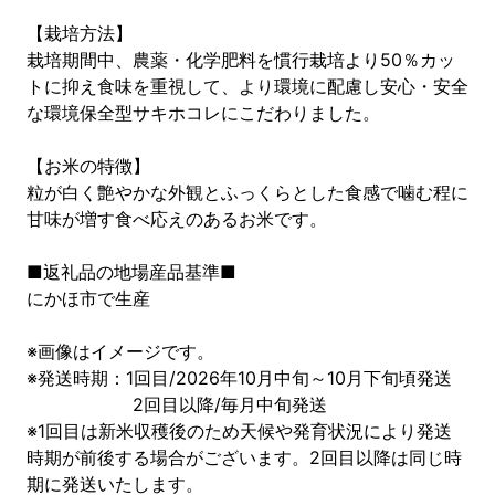
【栽培方法】
栽培期間中、農薬・化学肥料を慣行栽培より50％カッ
トに抑え食味を重視して、より環境に配慮し安心・安全
な環境保全型サキホコレにこだわりました。
【お米の特徴】
粒が白く艶やかな外観とふっくらとした食感で噛む程に
甘味が増す食べ応えのあるお米です。
■返礼品の地場産品基準■
にかほ市で生産
※画像はイメージです。
※発送時期：1回目/2026年10月中旬～10月下旬頃発送
2回目以降/毎月中旬発送
※1回目は新米収穫後のため天候や発育状況により発送
時期が前後する場合がございます。2回目以降は同じ時
期に発送いたします。