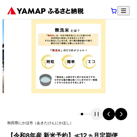
秋田県
にかほ市
（
あきたけん
にかほし
）
【令和8年産 新米予約】≪12ヵ月定期便