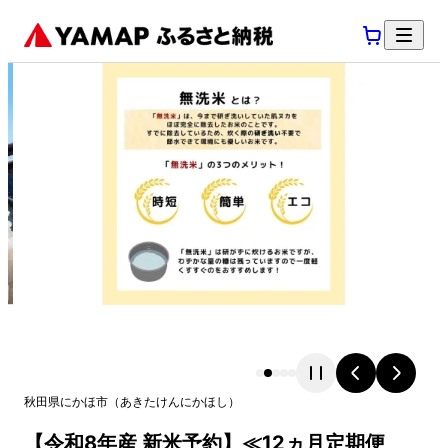
秋田県
にかほ市
（
あきたけん
にかほし
）
【令和8年産 新米予約】≪12ヵ月定期便