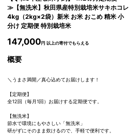
≫【無洗米】秋田県産特別栽培米サキホコレ
4kg（2kg×2袋）新米 お米 おこめ 精米 小
分け 定期便 特別栽培米
147,000
円
以上の寄付でもらえる
概要
＼うまさ満開／真心込めてお届けします！
【定期便】
全12回（毎月1回）お届けする定期便です。
【無洗米】
節水で環境にもやさしい「無洗米」
研がずにそのまま炊けるので、手軽で便利です。