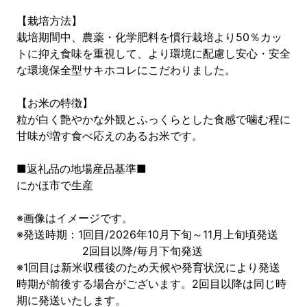
【栽培方法】
栽培期間中、農薬・化学肥料を慣行栽培より50％カッ
トに抑え食味を重視して、より環境に配慮し安心・安全
な環境保全型サキホコレにこだわりました。
【お米の特徴】
粒が白く艶やかな外観とふっくらとした食感で噛む程に
甘味が増す食べ応えのあるお米です。
■返礼品の地場産品基準■
にかほ市で生産
※画像はイメージです。
※発送時期：1回目/2026年10月下旬～11月上旬頃発送
2回目以降/毎月下旬発送
※1回目は新米収穫後のため天候や発育状況により発送
時期が前後する場合がございます。2回目以降は同じ時
期に発送いたします。