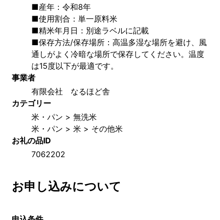
■産年：令和8年
■使用割合：単一原料米
■精米年月日：別途ラベルに記載
■保存方法/保存場所：高温多湿な場所を避け、風
通しがよく冷暗な場所で保存してください。温度
は15度以下が最適です。
事業者
有限会社　なるほど舎
カテゴリー
米・パン > 無洗米
米・パン > 米 > その他米
お礼の品ID
7062202
お申し込みについて
申込条件