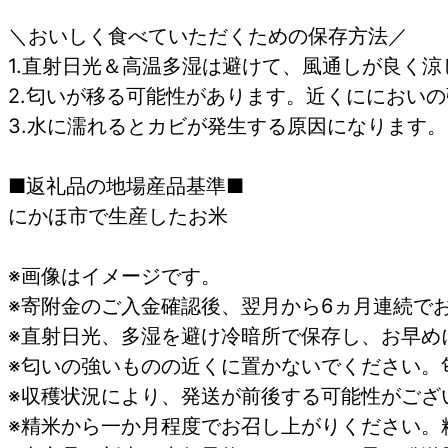
＼おいしく食べていただくための保存方法／
1.直射日光＆高温多湿は避けて、風通しが良く
2.匂いが移る可能性があります。近くににおい
3.水に濡れるとカビが発生する原因になります
■返礼品の地場産品基準■
にかほ市で生産したお米
※画像はイメージです。
※寄附金のご入金確認後、翌月から6ヵ月連続で
※直射日光、多湿を避け冷暗所で保存し、お早め
※匂いの強いものの近くに置かないでください。
※収穫状況により、発送が前後する可能性がござ
※精米から一か月程度でお召し上がりください。