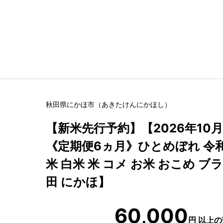
秋田県
にかほ市
（
あきたけん
にかほし
）
【新米先行予約】【2026年10
《定期便6ヵ月》ひとめぼれ 令和
米 白米 米 コメ お米 おこめ ブ
田 にかほ】
60,000
円
以上の