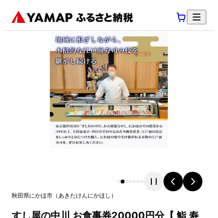
秋田県
にかほ市
（
あきたけん
にかほし
）
すし屋の中川 お食事券20000円分【 鮨 寿