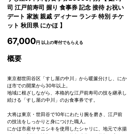
司 江戸前寿司 握り 食事券 記念 接待 お祝い
デート 家族 親戚 ディナー ランチ 特別 チケ
ット 秋田県 にかほ 】
67,000
円
以上の寄付でもらえる
概要
東京都世田谷区「すし屋の中川」から暖簾分けし、にか
ほ市での開業から30年以上。
地域に根ざしながら、本格的な江戸前寿司の技を継承し
続ける「すし屋の中川」のお食事券です。
大将は東京・世田谷で10年にわたり腕を磨き、江戸前
の技法をしっかりと身につけた職人。
にかほ市産ササニシキを使用したシャリに、地元で水揚