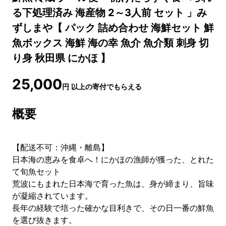
る下処理済み 海産物 2～3人前 セット 」み
ずしまや【 パック 詰め合わせ 海鮮セット 鮮
魚ボックス 海鮮 海の幸 魚介 魚介類 刺身 切
り身 秋田県 にかほ 】
25,000
円
以上の寄付でもらえる
概要
【配送不可：沖縄・離島】
日本海の恵みを食卓へ！にかほの漁師が獲った、とれた
て旬魚セット
荒波にもまれた日本海で育った魚は、身が締まり、旨味
が凝縮されています。
長年の経験で培った確かな目利きで、その日一番の鮮魚
を選び抜きます。