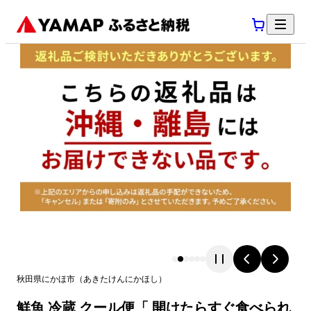
秋田県
にかほ市
（
あきたけん
にかほし
）
鮮魚 冷蔵 クール便「 開けたらすぐ食べられ