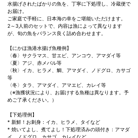
水揚げされたばかりの魚を、丁寧に下処理し、冷蔵便で
お届け。
ご家庭で手軽に、日本海の幸をご堪能いただけます。
2～3人前のセットで、内容は漁によって異なります
が、旬の魚をバランス良く詰め合わせます。
【にかほ漁港水揚げ魚種例】
〈春〉サクラマス、甘エビ、アンコウ、アマダイ等
〈夏〉アジ、赤メバル等
〈秋〉イカ、ヒラメ、鯛、アマダイ、ノドグロ、カサゴ
等
〈冬〉タラ、アマダイ、アマエビ、カレイ等
（※漁獲状況により、お届けする魚種は異なります。予
めご了承ください。）
【下処理例】
* 新鮮！お刺身：イカ、ヒラメ、タイなど
* 焼いてよし、煮てよし！下処理済みの頭付き：アマダ
イ、ノドグロ、カサゴ、カレイなど