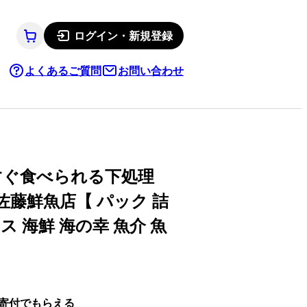
ログイン・新規登録
よくあるご質問
お問い合わせ
らすぐ食べられる下処理
」佐藤鮮魚店【 パック 詰
 海鮮 海の幸 魚介 魚
】
寄付でもらえる