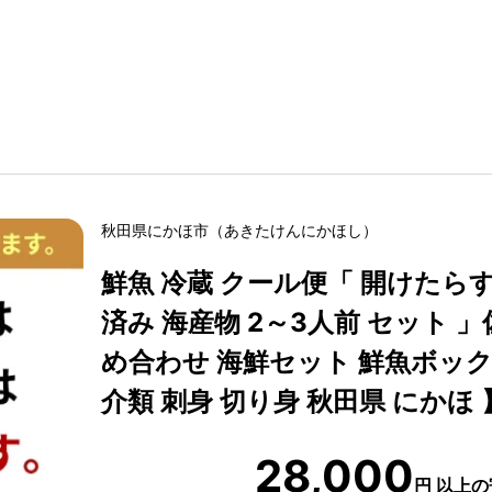
秋田県
にかほ市
（
あきたけん
にかほし
）
鮮魚 冷蔵 クール便「 開けた
済み 海産物 2～3人前 セット 
め合わせ 海鮮セット 鮮魚ボックス
介類 刺身 切り身 秋田県 にかほ 
28,000
円
以上の