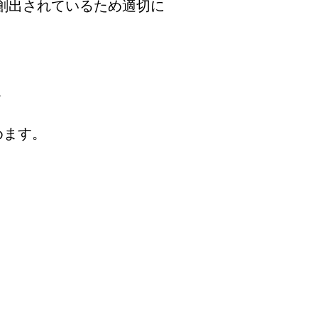
創出されているため適切に
。
めます。