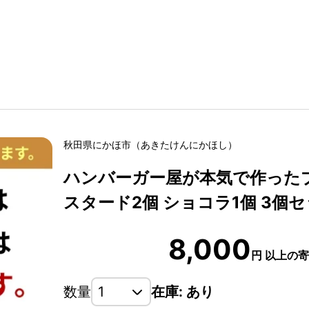
秋田県
にかほ市
（
あきたけん
にかほし
）
ハンバーガー屋が本気で作ったプ
スタード2個 ショコラ1個 3個
8,000
円
以上の寄
数量
在庫: あり