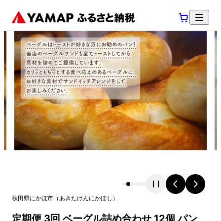
秋田県
にかほ市
（
あきたけん
にかほし
）
定期便 3回 ベーグル詰め合わせ 12個 パン