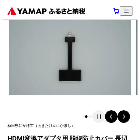
秋田県
にかほ市
（
あきたけん
にかほし
）
HDMI変換アダプタ用 脱線防止カバー 長辺