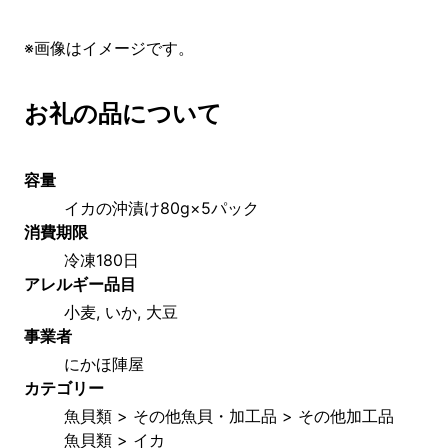
※画像はイメージです。
お礼の品について
容量
イカの沖漬け80g×5パック
消費期限
冷凍180日
アレルギー品目
小麦, いか, 大豆
事業者
にかほ陣屋
カテゴリー
魚貝類 > その他魚貝・加工品 > その他加工品
魚貝類 > イカ