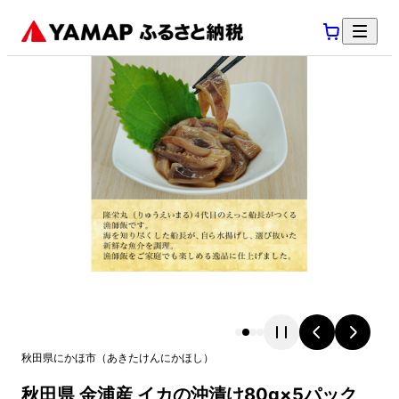
秋田県
にかほ市
（
あきたけん
にかほし
）
秋田県 金浦産 イカの沖漬け80g×5パック