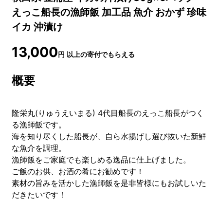
えっこ船長の漁師飯 加工品 魚介 おかず 珍味
イカ 沖漬け
13,000
円
以上の寄付でもらえる
概要
隆栄丸(りゅうえいまる) 4代目船長のえっこ船長がつく
る漁師飯です。
海を知り尽くした船長が、自ら水揚げし選び抜いた新鮮
な魚介を調理。
漁師飯をご家庭でも楽しめる逸品に仕上げました。
ご飯のお供、お酒の肴にお勧めです！
素材の旨みを活かした漁師飯を是非皆様にもお試しいた
だきたいです！