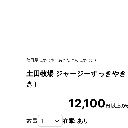
秋田県
にかほ市
（
あきたけん
にかほし
）
土田牧場 ジャージーすっきやき 
き）
12,100
円
以上の
数量
在庫: あり