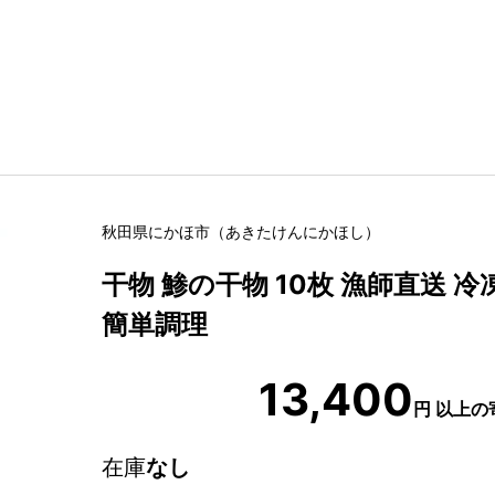
秋田県
にかほ市
（
あきたけん
にかほし
）
干物 鯵の干物 10枚 漁師直送 
簡単調理
13,400
円
以上の
在庫
なし