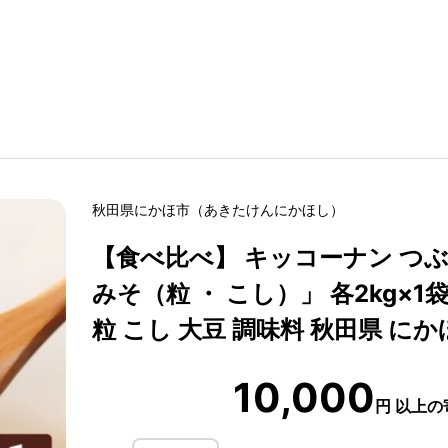
秋田県
にかほ市
（
あきたけん
にかほし
）
【食べ比べ】 キッコーナン つぶ
みそ（粒 ・ こし）」 各2kg×1袋
粒 こし 大豆 調味料 秋田県 にかほ 
10,000
円
以上の