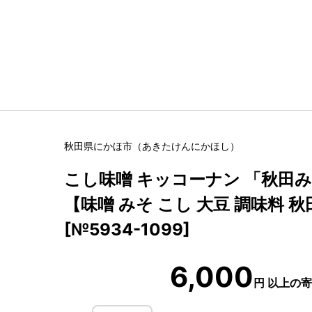
秋田県
にかほ市
（
あきたけん
にかほし
）
こし味噌 キッコーナン 「秋田みそ
【味噌 みそ こし 大豆 調味料 秋
[№5934-1099]
6,000
円
以上の寄