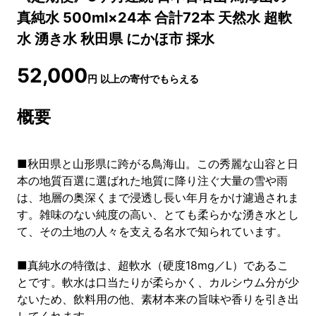
真純水 500ml×24本 合計72本 天然水 超軟
水 湧き水 秋田県 にかほ市 採水
52,000
円
以上の寄付でもらえる
概要
■秋田県と山形県に跨がる鳥海山。この秀麗な山容と日
本の地質百選に選ばれた地質に降り注ぐ大量の雪や雨
は、地層の奥深くまで浸透し長い年月をかけ濾過されま
す。雑味のない純度の高い、とても柔らかな湧き水とし
て、その土地の人々を支える名水で知られています。
■真純水の特徴は、超軟水（硬度18mg／L）であるこ
とです。軟水は口当たりが柔らかく、カルシウム分が少
ないため、飲料用の他、素材本来の旨味や香りを引き出