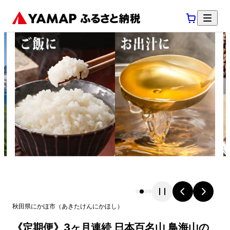
秋田県
にかほ市
（
あきたけん
にかほし
）
《定期便》3ヶ月連続 日本百名山 鳥海山の