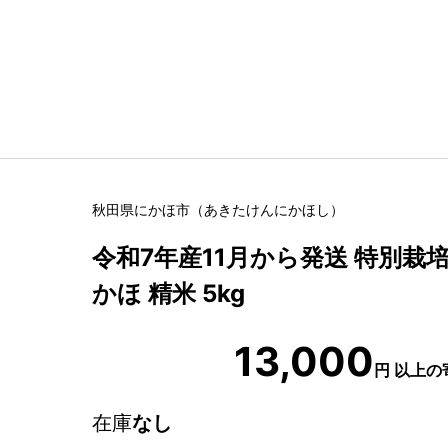
秋田県
にかほ市
（
あきたけん
にかほし
）
令和7年産11月から発送 特別栽培
かほ 精米 5kg
13,000
円
以上の
在庫
なし