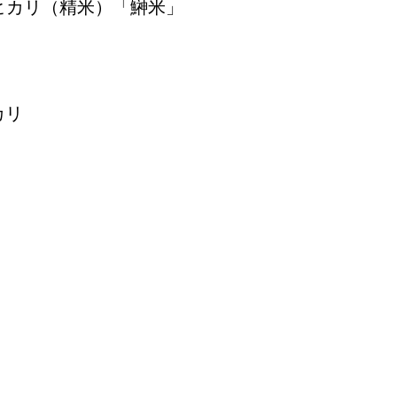
ヒカリ（精米）「鰰米」 
カリ