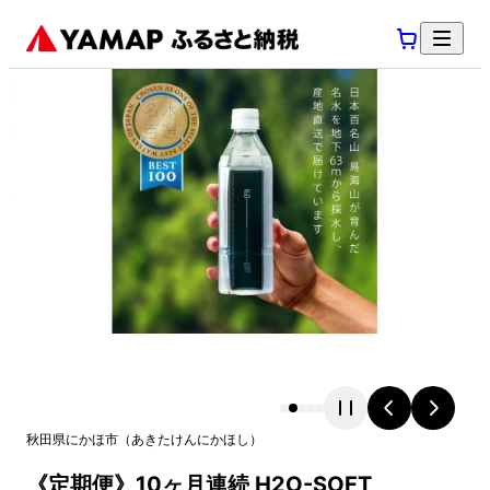
秋田県
にかほ市
（
あきたけん
にかほし
）
《定期便》10ヶ月連続 H2O-SOFT