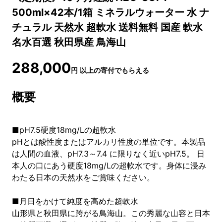
500ml×42本/1箱 ミネラルウォーター 水 ナ
チュラル 天然水 超軟水 送料無料 国産 軟水
名水百選 秋田県産 鳥海山
288,000
円
以上の寄付でもらえる
概要
■pH7.5硬度18mg/Lの超軟水
pHとは酸性度またはアルカリ性度の単位です。本製品
は人間の血液、pH7.3～7.4 に限りなく近いpH7.5。 日
本人の口にあう硬度18mg/Lの超軟水です。身体に浸み
わたる日本の天然水をご賞味ください。
■月日をかけて純度を高めた超軟水
山形県と秋田県に跨がる鳥海山。この秀麗な山容と日本