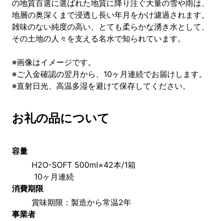
の地質百選に選ばれた地質に降り注ぐ大量の雪や雨は、
地層の奥深くまで浸透し長い年月をかけ濾過されます。
雑味のない純度の高い、とても柔らかな湧き水として、
その土地の人々を支える名水で知られています。
※画像はイメージです。
※ご入金確認の翌月から、10ヶ月連続でお届けします。
※直射日光、高温多湿を避けて保存してください。
お礼の品について
容量
H2O-SOFT 500ml×42本/1箱
 10ヶ月連続
消費期限
賞味期限：製造から常温2年
事業者